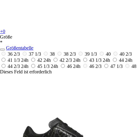
+0
Größe
*
Größentabelle
36 2/3
37 1/3
38
38 2/3
39 1/3
40
40 2/3
41 1/3
24h
42
24h
42 2/3
24h
43 1/3
24h
44
24h
44 2/3
24h
45 1/3
24h
46
24h
46 2/3
47 1/3
48
Dieses Feld ist erforderlich