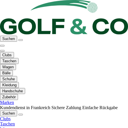
Suchen
Clubs
Taschen
Wagen
Bälle
Schuhe
Kleidung
Handschuhe
Zubehör
Marken
Kundendienst in Frankreich
Sichere Zahlung
Einfache Rückgabe
Suchen
Clubs
Taschen