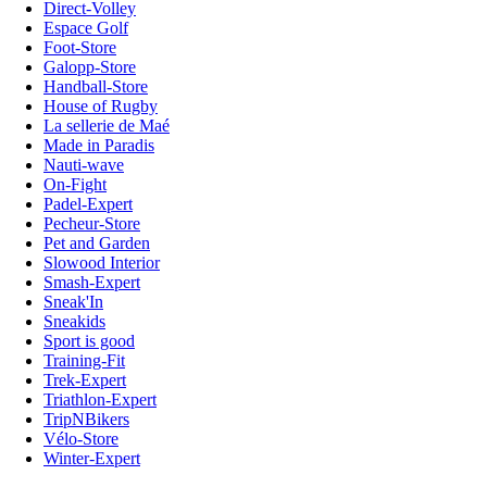
Direct-Volley
Espace Golf
Foot-Store
Galopp-Store
Handball-Store
House of Rugby
La sellerie de Maé
Made in Paradis
Nauti-wave
On-Fight
Padel-Expert
Pecheur-Store
Pet and Garden
Slowood Interior
Smash-Expert
Sneak'In
Sneakids
Sport is good
Training-Fit
Trek-Expert
Triathlon-Expert
TripNBikers
Vélo-Store
Winter-Expert