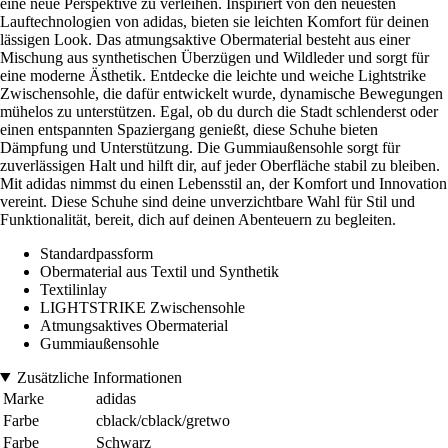
eine neue Perspektive zu verleihen. Inspiriert von den neuesten
Lauftechnologien von adidas, bieten sie leichten Komfort für deinen
lässigen Look. Das atmungsaktive Obermaterial besteht aus einer
Mischung aus synthetischen Überzügen und Wildleder und sorgt für
eine moderne Ästhetik. Entdecke die leichte und weiche Lightstrike
Zwischensohle, die dafür entwickelt wurde, dynamische Bewegungen
mühelos zu unterstützen. Egal, ob du durch die Stadt schlenderst oder
einen entspannten Spaziergang genießt, diese Schuhe bieten
Dämpfung und Unterstützung. Die Gummiaußensohle sorgt für
zuverlässigen Halt und hilft dir, auf jeder Oberfläche stabil zu bleiben.
Mit adidas nimmst du einen Lebensstil an, der Komfort und Innovation
vereint. Diese Schuhe sind deine unverzichtbare Wahl für Stil und
Funktionalität, bereit, dich auf deinen Abenteuern zu begleiten.
Standardpassform
Obermaterial aus Textil und Synthetik
Textilinlay
LIGHTSTRIKE Zwischensohle
Atmungsaktives Obermaterial
Gummiaußensohle
Zusätzliche Informationen
Marke
adidas
Farbe
cblack/cblack/gretwo
Farbe
Schwarz