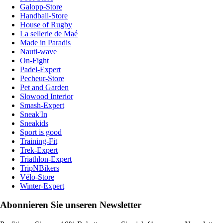
Galopp-Store
Handball-Store
House of Rugby
La sellerie de Maé
Made in Paradis
Nauti-wave
On-Fight
Padel-Expert
Pecheur-Store
Pet and Garden
Slowood Interior
Smash-Expert
Sneak'In
Sneakids
Sport is good
Training-Fit
Trek-Expert
Triathlon-Expert
TripNBikers
Vélo-Store
Winter-Expert
Abonnieren Sie unseren Newsletter