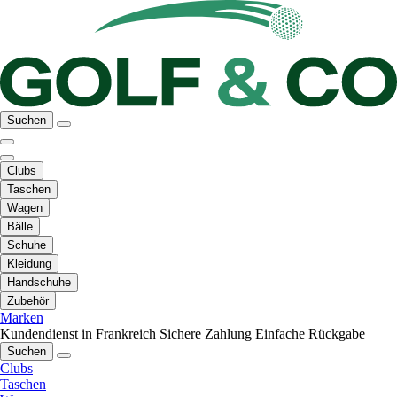
Suchen
Clubs
Taschen
Wagen
Bälle
Schuhe
Kleidung
Handschuhe
Zubehör
Marken
Kundendienst in Frankreich
Sichere Zahlung
Einfache Rückgabe
Suchen
Clubs
Taschen