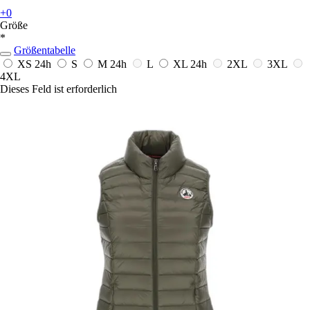
+0
Größe
*
Größentabelle
XS
24h
S
M
24h
L
XL
24h
2XL
3XL
4XL
Dieses Feld ist erforderlich