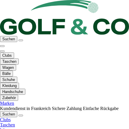
Suchen
Clubs
Taschen
Wagen
Bälle
Schuhe
Kleidung
Handschuhe
Zubehör
Marken
Kundendienst in Frankreich
Sichere Zahlung
Einfache Rückgabe
Suchen
Clubs
Taschen