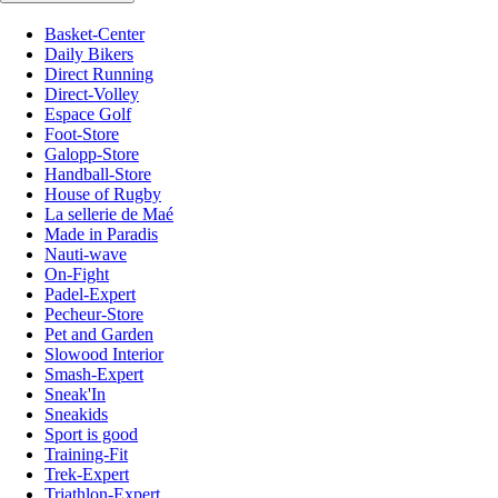
Basket-Center
Daily Bikers
Direct Running
Direct-Volley
Espace Golf
Foot-Store
Galopp-Store
Handball-Store
House of Rugby
La sellerie de Maé
Made in Paradis
Nauti-wave
On-Fight
Padel-Expert
Pecheur-Store
Pet and Garden
Slowood Interior
Smash-Expert
Sneak'In
Sneakids
Sport is good
Training-Fit
Trek-Expert
Triathlon-Expert