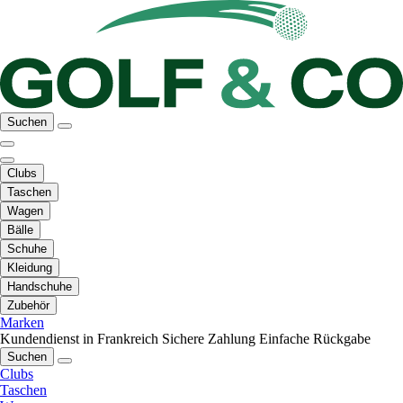
Suchen
Clubs
Taschen
Wagen
Bälle
Schuhe
Kleidung
Handschuhe
Zubehör
Marken
Kundendienst in Frankreich
Sichere Zahlung
Einfache Rückgabe
Suchen
Clubs
Taschen