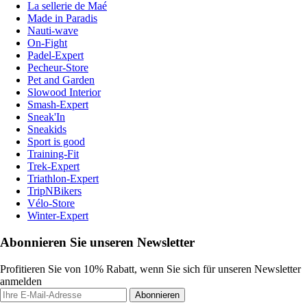
La sellerie de Maé
Made in Paradis
Nauti-wave
On-Fight
Padel-Expert
Pecheur-Store
Pet and Garden
Slowood Interior
Smash-Expert
Sneak'In
Sneakids
Sport is good
Training-Fit
Trek-Expert
Triathlon-Expert
TripNBikers
Vélo-Store
Winter-Expert
Abonnieren Sie unseren Newsletter
Profitieren Sie von 10% Rabatt, wenn Sie sich für unseren Newsletter
anmelden
Abonnieren