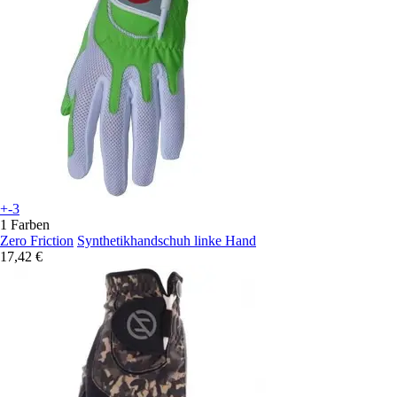
+-3
1 Farben
Zero Friction
Synthetikhandschuh linke Hand
17,42 €