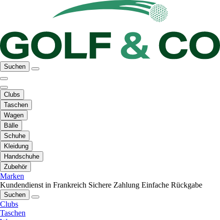
Suchen
Clubs
Taschen
Wagen
Bälle
Schuhe
Kleidung
Handschuhe
Zubehör
Marken
Kundendienst in Frankreich
Sichere Zahlung
Einfache Rückgabe
Suchen
Clubs
Taschen