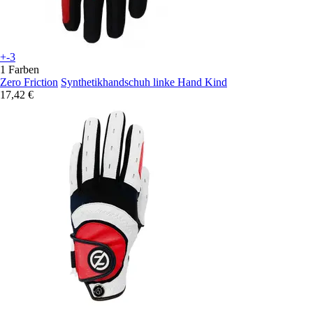
+-3
1 Farben
Zero Friction
Synthetikhandschuh linke Hand Kind
17,42 €