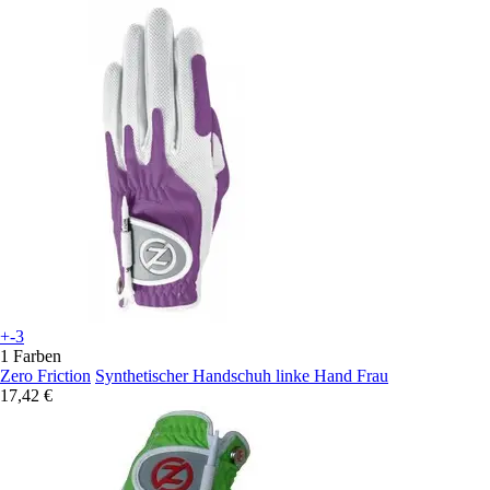
+-3
1 Farben
Zero Friction
Synthetischer Handschuh linke Hand Frau
17,42 €