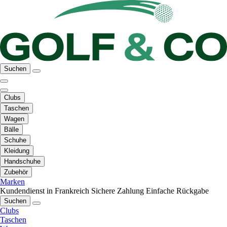
Suchen
Clubs
Taschen
Wagen
Bälle
Schuhe
Kleidung
Handschuhe
Zubehör
Marken
Kundendienst in Frankreich
Sichere Zahlung
Einfache Rückgabe
Suchen
Clubs
Taschen