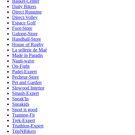
Basket-Center
Daily Bikers
Direct Running
Direct-Volley
Espace Golf
Foot-Store
Galopp-Store
Handball-Store
House of Rugby
La sellerie de Maé
Made in Paradis
Nauti-wave
On-Fight
Padel-Expert
Pecheur-Store
Pet and Garden
Slowood Interior
Smash-Expert
Sneak'In
Sneakids
Sport is good
Training-Fit
Trek-Expert
Triathlon-Expert
TripNBikers