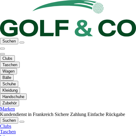
Suchen
Clubs
Taschen
Wagen
Bälle
Schuhe
Kleidung
Handschuhe
Zubehör
Marken
Kundendienst in Frankreich
Sichere Zahlung
Einfache Rückgabe
Suchen
Clubs
Taschen