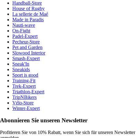
Handball-Store
House of Rugby
La sellerie de Maé
Made in Paradis
Nauti-wave
On-Fight
Padel-Expert
Pecheur-Store
Pet and Garden
Slowood Interior
Smash-Expert
Sneak'In
Sneakids
Sport is good
Training-Fit
Trek-Expert
Triathlon-Expert
TripNBikers
Vélo-Store
Winter-Expert
Abonnieren Sie unseren Newsletter
Profitieren Sie von 10% Rabatt, wenn Sie sich für unseren Newsletter
anmelden