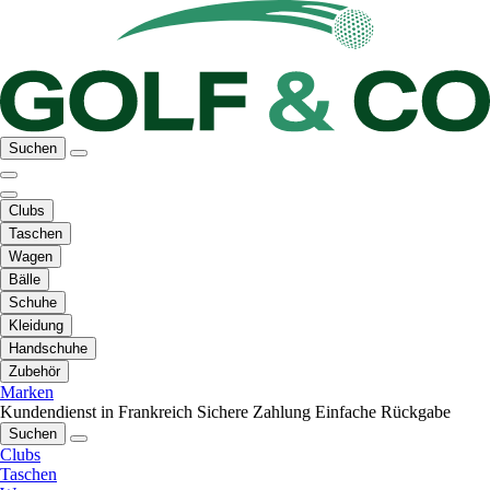
Suchen
Clubs
Taschen
Wagen
Bälle
Schuhe
Kleidung
Handschuhe
Zubehör
Marken
Kundendienst in Frankreich
Sichere Zahlung
Einfache Rückgabe
Suchen
Clubs
Taschen