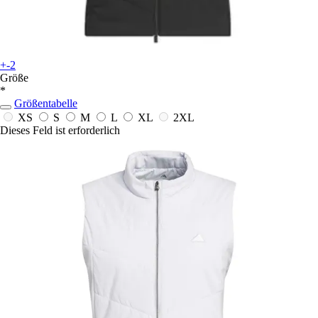
+-2
Größe
*
Größentabelle
XS
S
M
L
XL
2XL
Dieses Feld ist erforderlich