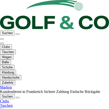
Suchen
Clubs
Taschen
Wagen
Bälle
Schuhe
Kleidung
Handschuhe
Zubehör
Marken
Kundendienst in Frankreich
Sichere Zahlung
Einfache Rückgabe
Suchen
Clubs
Taschen