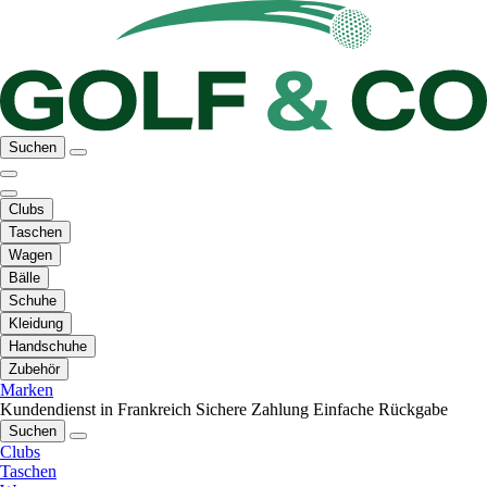
Suchen
Clubs
Taschen
Wagen
Bälle
Schuhe
Kleidung
Handschuhe
Zubehör
Marken
Kundendienst in Frankreich
Sichere Zahlung
Einfache Rückgabe
Suchen
Clubs
Taschen