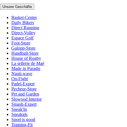
Unsere Geschäfte
Basket-Center
Daily Bikers
Direct Running
Direct-Volley
Espace Golf
Foot-Store
Galopp-Store
Handball-Store
House of Rugby
La sellerie de Maé
Made in Paradis
Nauti-wave
On-Fight
Padel-Expert
Pecheur-Store
Pet and Garden
Slowood Interior
Smash-Expert
Sneak'In
Sneakids
Sport is good
Training-Fit