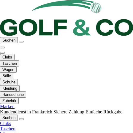
Suchen
Clubs
Taschen
Wagen
Bälle
Schuhe
Kleidung
Handschuhe
Zubehör
Marken
Kundendienst in Frankreich
Sichere Zahlung
Einfache Rückgabe
Suchen
Clubs
Taschen