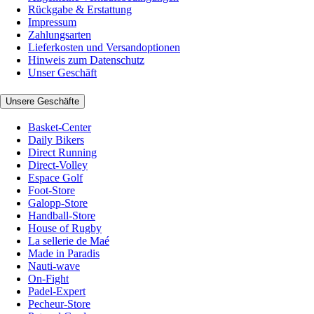
Rückgabe & Erstattung
Impressum
Zahlungsarten
Lieferkosten und Versandoptionen
Hinweis zum Datenschutz
Unser Geschäft
Unsere Geschäfte
Basket-Center
Daily Bikers
Direct Running
Direct-Volley
Espace Golf
Foot-Store
Galopp-Store
Handball-Store
House of Rugby
La sellerie de Maé
Made in Paradis
Nauti-wave
On-Fight
Padel-Expert
Pecheur-Store