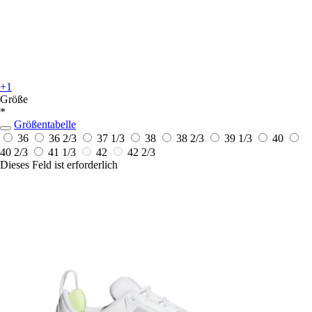
+1
Größe
*
Größentabelle
36
36 2/3
37 1/3
38
38 2/3
39 1/3
40
40 2/3
41 1/3
42
42 2/3
Dieses Feld ist erforderlich