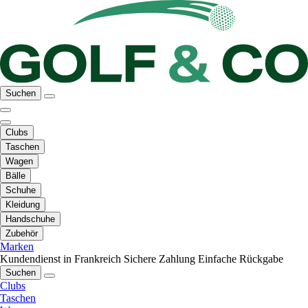
Suchen
Clubs
Taschen
Wagen
Bälle
Schuhe
Kleidung
Handschuhe
Zubehör
Marken
Kundendienst in Frankreich
Sichere Zahlung
Einfache Rückgabe
Suchen
Clubs
Taschen