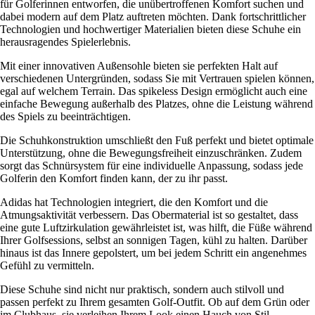
für Golferinnen entworfen, die unübertroffenen Komfort suchen und
dabei modern auf dem Platz auftreten möchten. Dank fortschrittlicher
Technologien und hochwertiger Materialien bieten diese Schuhe ein
herausragendes Spielerlebnis.
Mit einer innovativen Außensohle bieten sie perfekten Halt auf
verschiedenen Untergründen, sodass Sie mit Vertrauen spielen können,
egal auf welchem Terrain. Das spikeless Design ermöglicht auch eine
einfache Bewegung außerhalb des Platzes, ohne die Leistung während
des Spiels zu beeinträchtigen.
Die Schuhkonstruktion umschließt den Fuß perfekt und bietet optimale
Unterstützung, ohne die Bewegungsfreiheit einzuschränken. Zudem
sorgt das Schnürsystem für eine individuelle Anpassung, sodass jede
Golferin den Komfort finden kann, der zu ihr passt.
Adidas hat Technologien integriert, die den Komfort und die
Atmungsaktivität verbessern. Das Obermaterial ist so gestaltet, dass
eine gute Luftzirkulation gewährleistet ist, was hilft, die Füße während
Ihrer Golfsessions, selbst an sonnigen Tagen, kühl zu halten. Darüber
hinaus ist das Innere gepolstert, um bei jedem Schritt ein angenehmes
Gefühl zu vermitteln.
Diese Schuhe sind nicht nur praktisch, sondern auch stilvoll und
passen perfekt zu Ihrem gesamten Golf-Outfit. Ob auf dem Grün oder
im Clubhaus, sie verleihen Ihrem Look einen Hauch von Stil.