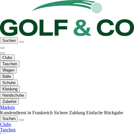
Suchen
Clubs
Taschen
Wagen
Bälle
Schuhe
Kleidung
Handschuhe
Zubehör
Marken
Kundendienst in Frankreich
Sichere Zahlung
Einfache Rückgabe
Suchen
Clubs
Taschen