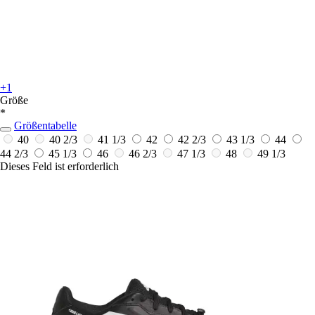
+1
Größe
*
Größentabelle
40
40 2/3
41 1/3
42
42 2/3
43 1/3
44
44 2/3
45 1/3
46
46 2/3
47 1/3
48
49 1/3
Dieses Feld ist erforderlich