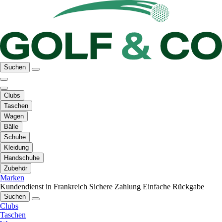
Suchen
Clubs
Taschen
Wagen
Bälle
Schuhe
Kleidung
Handschuhe
Zubehör
Marken
Kundendienst in Frankreich
Sichere Zahlung
Einfache Rückgabe
Suchen
Clubs
Taschen