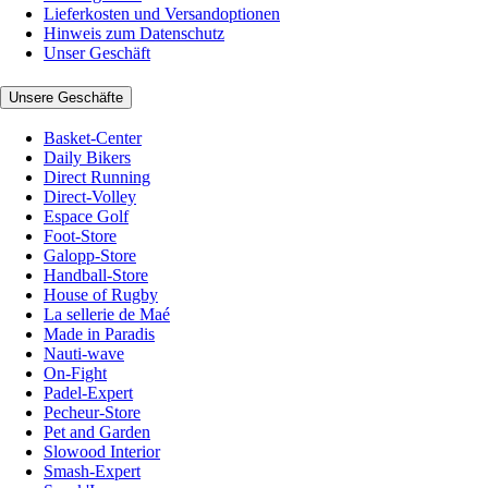
Lieferkosten und Versandoptionen
Hinweis zum Datenschutz
Unser Geschäft
Unsere Geschäfte
Basket-Center
Daily Bikers
Direct Running
Direct-Volley
Espace Golf
Foot-Store
Galopp-Store
Handball-Store
House of Rugby
La sellerie de Maé
Made in Paradis
Nauti-wave
On-Fight
Padel-Expert
Pecheur-Store
Pet and Garden
Slowood Interior
Smash-Expert