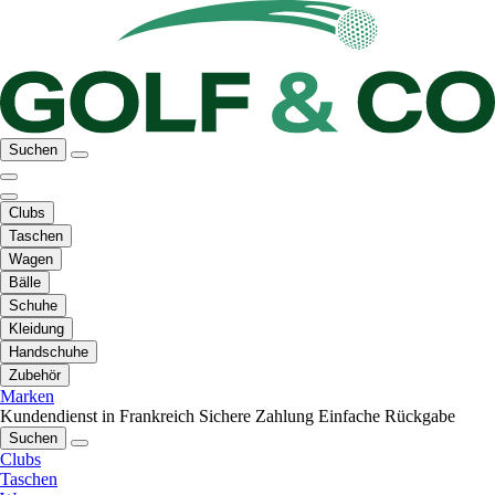
Suchen
Clubs
Taschen
Wagen
Bälle
Schuhe
Kleidung
Handschuhe
Zubehör
Marken
Kundendienst in Frankreich
Sichere Zahlung
Einfache Rückgabe
Suchen
Clubs
Taschen