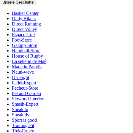
Unsere Geschäfte
Basket-Center
Daily Bikers
Direct Running
Direct-Volley
Espace Golf
Foot-Store
Galopp-Store
Handball-Store
House of Rugby
La sellerie de Maé
Made in Paradis
Nauti-wave
On-Fight
Padel-Expert
Pecheur-Store
Pet and Garden
Slowood Interior
Smash-Expert
Sneak'In
Sneakids
Sport is good
Training-Fit
Trek-Expert