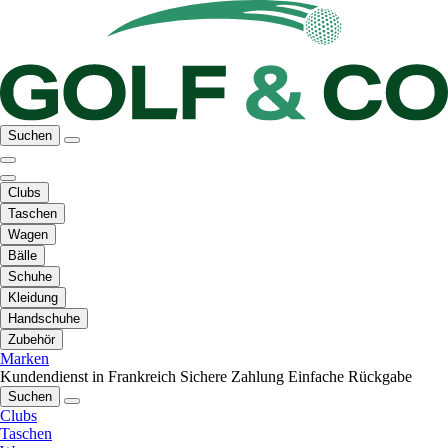
Suchen
Clubs
Taschen
Wagen
Bälle
Schuhe
Kleidung
Handschuhe
Zubehör
Marken
Kundendienst in Frankreich
Sichere Zahlung
Einfache Rückgabe
Suchen
Clubs
Taschen