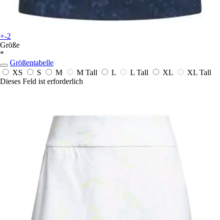
+-2
Größe
*
Größentabelle
XS
S
M
M Tall
L
L Tall
XL
XL Tall
Dieses Feld ist erforderlich