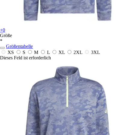
+0
Größe
*
Größentabelle
XS
S
M
L
XL
2XL
3XL
Dieses Feld ist erforderlich