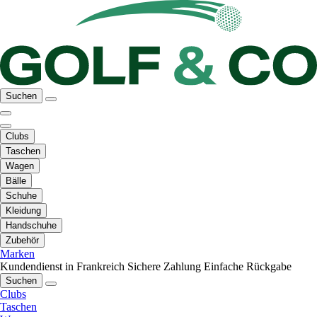
Suchen
Clubs
Taschen
Wagen
Bälle
Schuhe
Kleidung
Handschuhe
Zubehör
Marken
Kundendienst in Frankreich
Sichere Zahlung
Einfache Rückgabe
Suchen
Clubs
Taschen