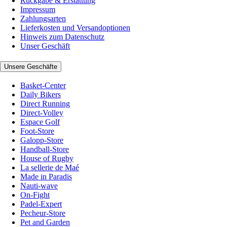
Rückgabe & Erstattung
Impressum
Zahlungsarten
Lieferkosten und Versandoptionen
Hinweis zum Datenschutz
Unser Geschäft
Unsere Geschäfte
Basket-Center
Daily Bikers
Direct Running
Direct-Volley
Espace Golf
Foot-Store
Galopp-Store
Handball-Store
House of Rugby
La sellerie de Maé
Made in Paradis
Nauti-wave
On-Fight
Padel-Expert
Pecheur-Store
Pet and Garden