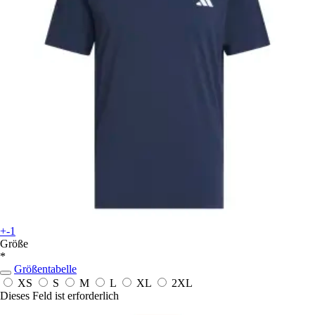
+-1
Größe
*
Größentabelle
XS
S
M
L
XL
2XL
Dieses Feld ist erforderlich