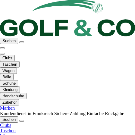
Suchen
Clubs
Taschen
Wagen
Bälle
Schuhe
Kleidung
Handschuhe
Zubehör
Marken
Kundendienst in Frankreich
Sichere Zahlung
Einfache Rückgabe
Suchen
Clubs
Taschen