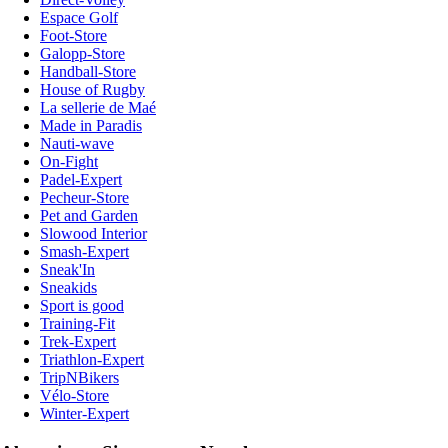
Espace Golf
Foot-Store
Galopp-Store
Handball-Store
House of Rugby
La sellerie de Maé
Made in Paradis
Nauti-wave
On-Fight
Padel-Expert
Pecheur-Store
Pet and Garden
Slowood Interior
Smash-Expert
Sneak'In
Sneakids
Sport is good
Training-Fit
Trek-Expert
Triathlon-Expert
TripNBikers
Vélo-Store
Winter-Expert