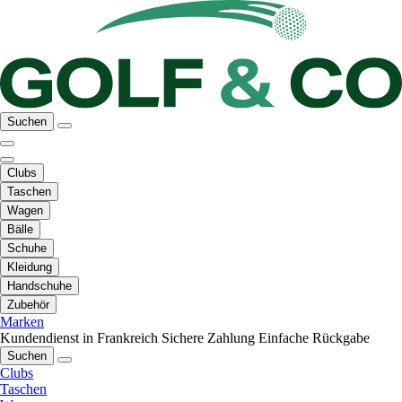
Suchen
Clubs
Taschen
Wagen
Bälle
Schuhe
Kleidung
Handschuhe
Zubehör
Marken
Kundendienst in Frankreich
Sichere Zahlung
Einfache Rückgabe
Suchen
Clubs
Taschen