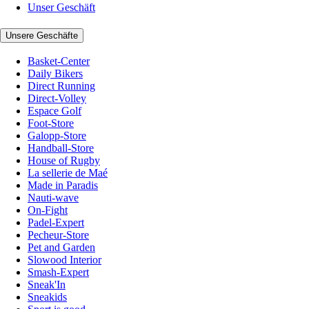
Unser Geschäft
Unsere Geschäfte
Basket-Center
Daily Bikers
Direct Running
Direct-Volley
Espace Golf
Foot-Store
Galopp-Store
Handball-Store
House of Rugby
La sellerie de Maé
Made in Paradis
Nauti-wave
On-Fight
Padel-Expert
Pecheur-Store
Pet and Garden
Slowood Interior
Smash-Expert
Sneak'In
Sneakids