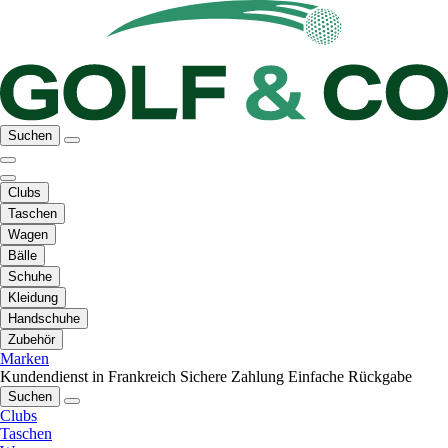
Suchen
Clubs
Taschen
Wagen
Bälle
Schuhe
Kleidung
Handschuhe
Zubehör
Marken
Kundendienst in Frankreich
Sichere Zahlung
Einfache Rückgabe
Suchen
Clubs
Taschen