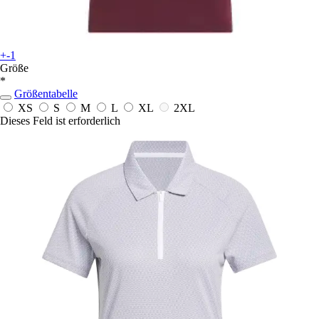
+-1
Größe
*
Größentabelle
XS
S
M
L
XL
2XL
Dieses Feld ist erforderlich