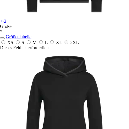
+-2
Größe
*
Größentabelle
XS
S
M
L
XL
2XL
Dieses Feld ist erforderlich