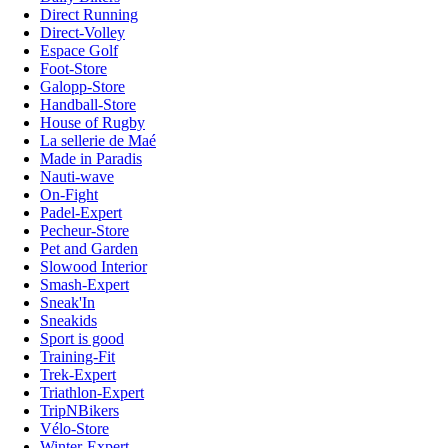
Direct Running
Direct-Volley
Espace Golf
Foot-Store
Galopp-Store
Handball-Store
House of Rugby
La sellerie de Maé
Made in Paradis
Nauti-wave
On-Fight
Padel-Expert
Pecheur-Store
Pet and Garden
Slowood Interior
Smash-Expert
Sneak'In
Sneakids
Sport is good
Training-Fit
Trek-Expert
Triathlon-Expert
TripNBikers
Vélo-Store
Winter-Expert