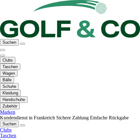
Suchen
Clubs
Taschen
Wagen
Bälle
Schuhe
Kleidung
Handschuhe
Zubehör
Marken
Kundendienst in Frankreich
Sichere Zahlung
Einfache Rückgabe
Suchen
Clubs
Taschen