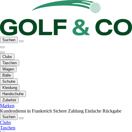
Suchen
Clubs
Taschen
Wagen
Bälle
Schuhe
Kleidung
Handschuhe
Zubehör
Marken
Kundendienst in Frankreich
Sichere Zahlung
Einfache Rückgabe
Suchen
Clubs
Taschen