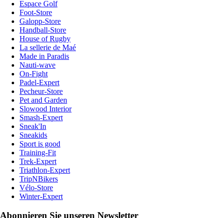
Espace Golf
Foot-Store
Galopp-Store
Handball-Store
House of Rugby
La sellerie de Maé
Made in Paradis
Nauti-wave
On-Fight
Padel-Expert
Pecheur-Store
Pet and Garden
Slowood Interior
Smash-Expert
Sneak'In
Sneakids
Sport is good
Training-Fit
Trek-Expert
Triathlon-Expert
TripNBikers
Vélo-Store
Winter-Expert
Abonnieren Sie unseren Newsletter