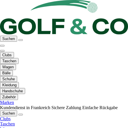
Suchen
Clubs
Taschen
Wagen
Bälle
Schuhe
Kleidung
Handschuhe
Zubehör
Marken
Kundendienst in Frankreich
Sichere Zahlung
Einfache Rückgabe
Suchen
Clubs
Taschen