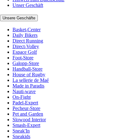
Unser Geschäft
Unsere Geschäfte
Basket-Center
Daily Bikers
Direct Running
Direct-Volley
Espace Golf
Foot-Store
Galopp-Store
Handball-Store
House of Rugby
La sellerie de Maé
Made in Paradis
Nauti-wave
On-Fight
Padel-Expert
Pecheur-Store
Pet and Garden
Slowood Interior
Smash-Expert
Sneak'In
Sneakids