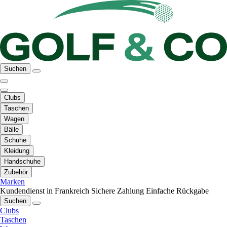
Suchen
Clubs
Taschen
Wagen
Bälle
Schuhe
Kleidung
Handschuhe
Zubehör
Marken
Kundendienst in Frankreich
Sichere Zahlung
Einfache Rückgabe
Suchen
Clubs
Taschen