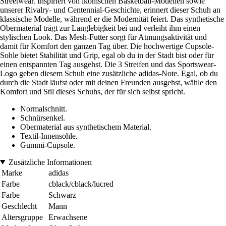
Streetwear. Inspiriert von ikonischen Basketball-Modellen sowie
unserer Rivalry- und Centennial-Geschichte, erinnert dieser Schuh an
klassische Modelle, während er die Modernität feiert. Das synthetische
Obermaterial trägt zur Langlebigkeit bei und verleiht ihm einen
stylischen Look. Das Mesh-Futter sorgt für Atmungsaktivität und
damit für Komfort den ganzen Tag über. Die hochwertige Cupsole-
Sohle bietet Stabilität und Grip, egal ob du in der Stadt bist oder für
einen entspannten Tag ausgehst. Die 3 Streifen und das Sportswear-
Logo geben diesem Schuh eine zusätzliche adidas-Note. Egal, ob du
durch die Stadt läufst oder mit deinen Freunden ausgehst, wähle den
Komfort und Stil dieses Schuhs, der für sich selbst spricht.
Normalschnitt.
Schnürsenkel.
Obermaterial aus synthetischem Material.
Textil-Innensohle.
Gummi-Cupsole.
Zusätzliche Informationen
Marke
adidas
Farbe
cblack/cblack/lucred
Farbe
Schwarz
Geschlecht
Mann
Altersgruppe
Erwachsene