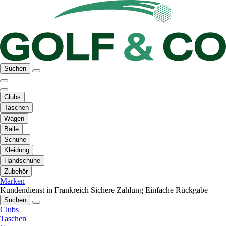
Suchen
Clubs
Taschen
Wagen
Bälle
Schuhe
Kleidung
Handschuhe
Zubehör
Marken
Kundendienst in Frankreich
Sichere Zahlung
Einfache Rückgabe
Suchen
Clubs
Taschen