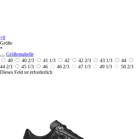
+0
Größe
*
Größentabelle
40
40 2/3
41 1/3
42
42 2/3
43 1/3
44
44 2/3
45 1/3
46
46 2/3
47 1/3
49 1/3
50 2/3
Dieses Feld ist erforderlich