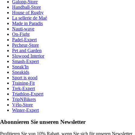
Galopp-Store
Handball-Store
House of Rugby
La sellerie de Maé
Made in Paradis
Nauti-wave
On-Fight
Padel-Expert
Pecheur-Store
Pet and Garden
Slowood Interior
Smash-Expert
Sneak'In
Sneakids
Sport is good
Training-Fit
Trek-Expert
Triathlon-Expert
TripNBikers
Vélo-Store
Winter-Expert
Abonnieren Sie unseren Newsletter
Profitieren Sie von 10% Rabatt, wenn Sie sich für unseren Newsletter