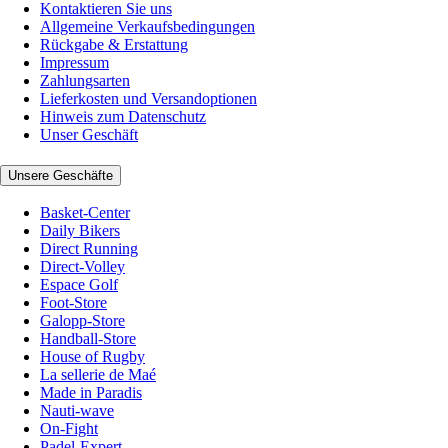
Kontaktieren Sie uns
Allgemeine Verkaufsbedingungen
Rückgabe & Erstattung
Impressum
Zahlungsarten
Lieferkosten und Versandoptionen
Hinweis zum Datenschutz
Unser Geschäft
Unsere Geschäfte
Basket-Center
Daily Bikers
Direct Running
Direct-Volley
Espace Golf
Foot-Store
Galopp-Store
Handball-Store
House of Rugby
La sellerie de Maé
Made in Paradis
Nauti-wave
On-Fight
Padel-Expert