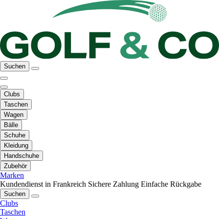
Suchen
Clubs
Taschen
Wagen
Bälle
Schuhe
Kleidung
Handschuhe
Zubehör
Marken
Kundendienst in Frankreich
Sichere Zahlung
Einfache Rückgabe
Suchen
Clubs
Taschen