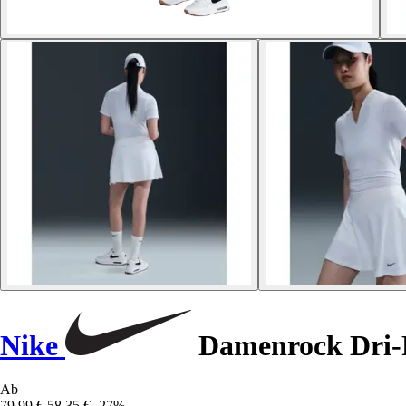
Nike
Damenrock Dri-
Ab
79,99 €
58,35 €
-27%