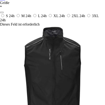
Größe
*
S
24h
M
24h
L
24h
XL
24h
2XL
24h
3XL
24h
Dieses Feld ist erforderlich