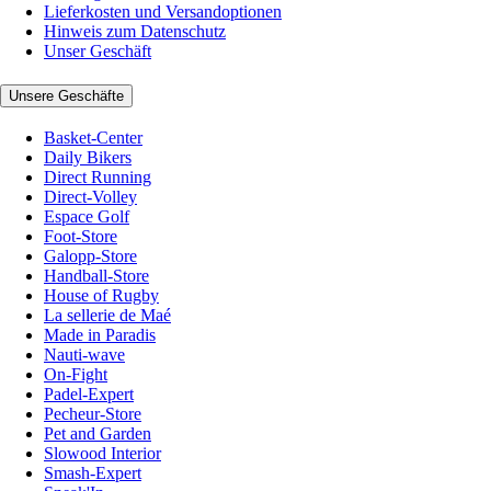
Lieferkosten und Versandoptionen
Hinweis zum Datenschutz
Unser Geschäft
Unsere Geschäfte
Basket-Center
Daily Bikers
Direct Running
Direct-Volley
Espace Golf
Foot-Store
Galopp-Store
Handball-Store
House of Rugby
La sellerie de Maé
Made in Paradis
Nauti-wave
On-Fight
Padel-Expert
Pecheur-Store
Pet and Garden
Slowood Interior
Smash-Expert