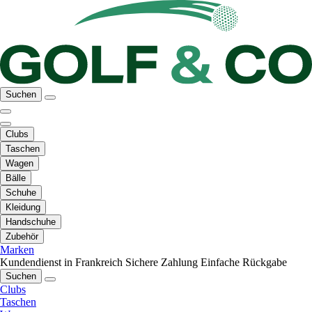
Suchen
Clubs
Taschen
Wagen
Bälle
Schuhe
Kleidung
Handschuhe
Zubehör
Marken
Kundendienst in Frankreich
Sichere Zahlung
Einfache Rückgabe
Suchen
Clubs
Taschen