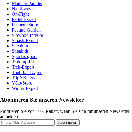
Made in Paradis
Nauti-wave
On-Fight
Padel-Expert
Pecheur-Store
Pet and Garden
Slowood Interior
Smash-Expert
Sneak'In
Sneakids
Sport is good
Training-Fit
Trek-Expert
Triathlon-Expert
TripNBikers
Vélo-Store
Winter-Expert
Abonnieren Sie unseren Newsletter
Profitieren Sie von 10% Rabatt, wenn Sie sich für unseren Newsletter
anmelden
Abonnieren