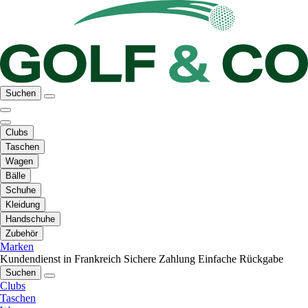
Suchen
Clubs
Taschen
Wagen
Bälle
Schuhe
Kleidung
Handschuhe
Zubehör
Marken
Kundendienst in Frankreich
Sichere Zahlung
Einfache Rückgabe
Suchen
Clubs
Taschen