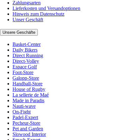
Zahlungsarten
Lieferkosten und Versandoptionen
Hinweis zum Datenschutz
Unser Geschäft
Unsere Geschäfte
Basket-Center
Daily Bikers
Direct Running
Direct-Volley
Espace Golf
Foot-Store
Galopp-Store
Handball-Store
House of Rugby
La sellerie de Maé
Made in Paradis
Nauti-wave
On-Fight
Padel-Expert
Pecheur-Store
Pet and Garden
Slowood Interior
Smash-Expert