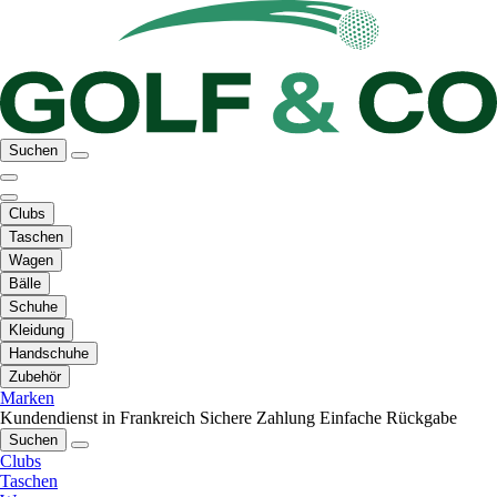
Suchen
Clubs
Taschen
Wagen
Bälle
Schuhe
Kleidung
Handschuhe
Zubehör
Marken
Kundendienst in Frankreich
Sichere Zahlung
Einfache Rückgabe
Suchen
Clubs
Taschen