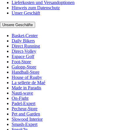
Lieferkosten und Versandoptionen
Hinweis zum Datenschutz
Unser Geschäft
Unsere Geschäfte
Basket-Center
Daily Bikers
Direct Running
Direct-Volley
Espace Golf
Foot-Store
Galopp-Store
Handball-Store
House of Rugby
La sellerie de Maé
Made in Paradis
Nauti-wave
On-Fight
Padel-Expert
Pecheur-Store
Pet and Garden
Slowood Interior
Smash-Expert
Sneak'In