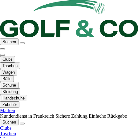
Suchen
Clubs
Taschen
Wagen
Bälle
Schuhe
Kleidung
Handschuhe
Zubehör
Marken
Kundendienst in Frankreich
Sichere Zahlung
Einfache Rückgabe
Suchen
Clubs
Taschen