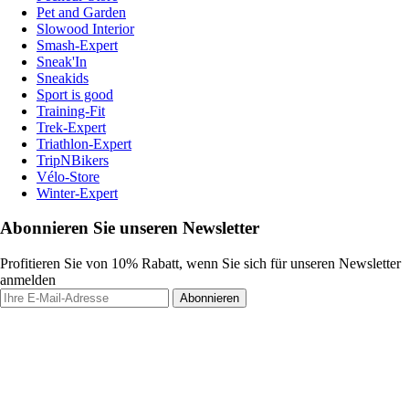
Pet and Garden
Slowood Interior
Smash-Expert
Sneak'In
Sneakids
Sport is good
Training-Fit
Trek-Expert
Triathlon-Expert
TripNBikers
Vélo-Store
Winter-Expert
Abonnieren Sie unseren Newsletter
Profitieren Sie von 10% Rabatt, wenn Sie sich für unseren Newsletter
anmelden
Abonnieren