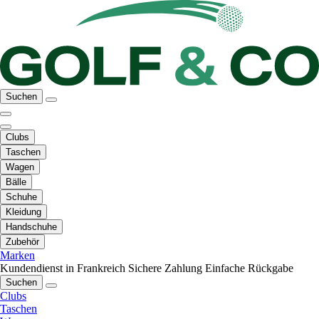
Suchen
Clubs
Taschen
Wagen
Bälle
Schuhe
Kleidung
Handschuhe
Zubehör
Marken
Kundendienst in Frankreich
Sichere Zahlung
Einfache Rückgabe
Suchen
Clubs
Taschen