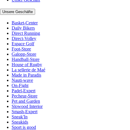
Unsere Geschäfte
Basket-Center
Daily Bikers
Direct Running
Direct-Volley
Espace Golf
Foot-Store
Galopp-Store
Handball-Store
House of Rugby
La sellerie de Maé
Made in Paradis
Nauti-wave
On-Fight
Padel-Expert
Pecheur-Store
Pet and Garden
Slowood Interior
Smash-Expert
Sneak'In
Sneakids
Sport is good