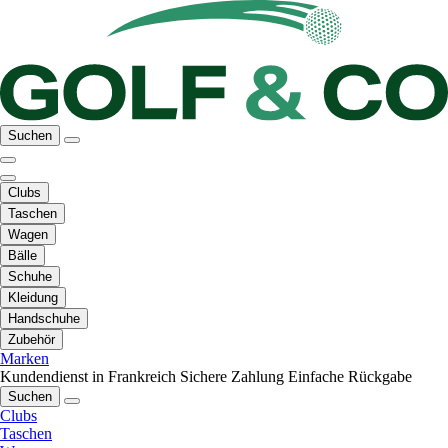
Suchen
Clubs
Taschen
Wagen
Bälle
Schuhe
Kleidung
Handschuhe
Zubehör
Marken
Kundendienst in Frankreich
Sichere Zahlung
Einfache Rückgabe
Suchen
Clubs
Taschen