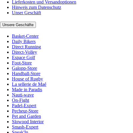
Lieferkosten und Versandoptionen
Hinweis zum Datenschutz
Unser Geschäft
Unsere Geschäfte
Basket-Center
Daily Bikers
Direct Running
Direct-Volley
Espace Golf
Foot-Store
Galopp-Store
Handball-Store
House of Rugby
La sellerie de Maé
Made in Paradis
Nauti-wave
On-Fight
Padel-Expert
Pecheur-Store
Pet and Garden
Slowood Interior
Smash-Expert
Sneak'In