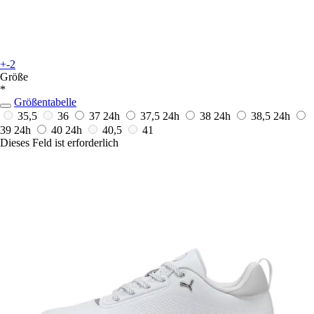
+-2
Größe
*
Größentabelle
35,5
36
37
24h
37,5
24h
38
24h
38,5
24h
39
24h
40
24h
40,5
41
Dieses Feld ist erforderlich