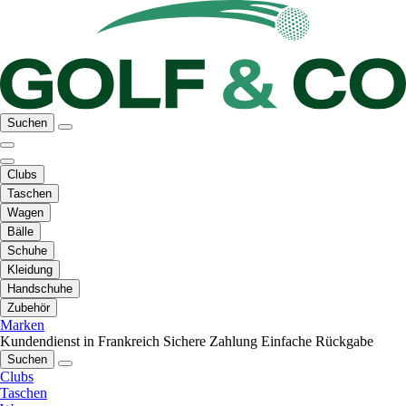
Suchen
Clubs
Taschen
Wagen
Bälle
Schuhe
Kleidung
Handschuhe
Zubehör
Marken
Kundendienst in Frankreich
Sichere Zahlung
Einfache Rückgabe
Suchen
Clubs
Taschen