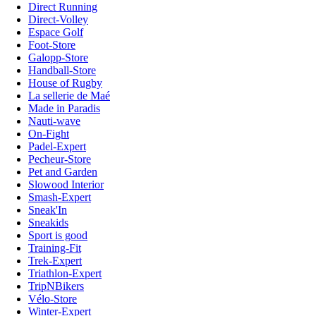
Direct Running
Direct-Volley
Espace Golf
Foot-Store
Galopp-Store
Handball-Store
House of Rugby
La sellerie de Maé
Made in Paradis
Nauti-wave
On-Fight
Padel-Expert
Pecheur-Store
Pet and Garden
Slowood Interior
Smash-Expert
Sneak'In
Sneakids
Sport is good
Training-Fit
Trek-Expert
Triathlon-Expert
TripNBikers
Vélo-Store
Winter-Expert