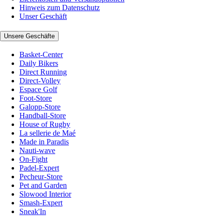
Hinweis zum Datenschutz
Unser Geschäft
Unsere Geschäfte
Basket-Center
Daily Bikers
Direct Running
Direct-Volley
Espace Golf
Foot-Store
Galopp-Store
Handball-Store
House of Rugby
La sellerie de Maé
Made in Paradis
Nauti-wave
On-Fight
Padel-Expert
Pecheur-Store
Pet and Garden
Slowood Interior
Smash-Expert
Sneak'In