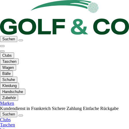
Suchen
Clubs
Taschen
Wagen
Bälle
Schuhe
Kleidung
Handschuhe
Zubehör
Marken
Kundendienst in Frankreich
Sichere Zahlung
Einfache Rückgabe
Suchen
Clubs
Taschen