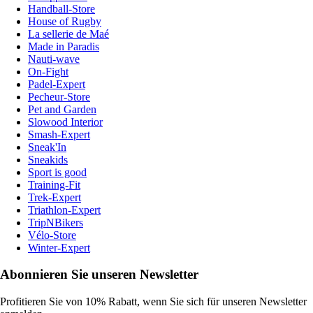
Handball-Store
House of Rugby
La sellerie de Maé
Made in Paradis
Nauti-wave
On-Fight
Padel-Expert
Pecheur-Store
Pet and Garden
Slowood Interior
Smash-Expert
Sneak'In
Sneakids
Sport is good
Training-Fit
Trek-Expert
Triathlon-Expert
TripNBikers
Vélo-Store
Winter-Expert
Abonnieren Sie unseren Newsletter
Profitieren Sie von 10% Rabatt, wenn Sie sich für unseren Newsletter