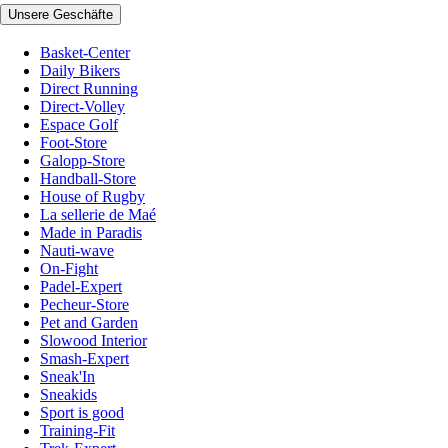
Unsere Geschäfte
Basket-Center
Daily Bikers
Direct Running
Direct-Volley
Espace Golf
Foot-Store
Galopp-Store
Handball-Store
House of Rugby
La sellerie de Maé
Made in Paradis
Nauti-wave
On-Fight
Padel-Expert
Pecheur-Store
Pet and Garden
Slowood Interior
Smash-Expert
Sneak'In
Sneakids
Sport is good
Training-Fit