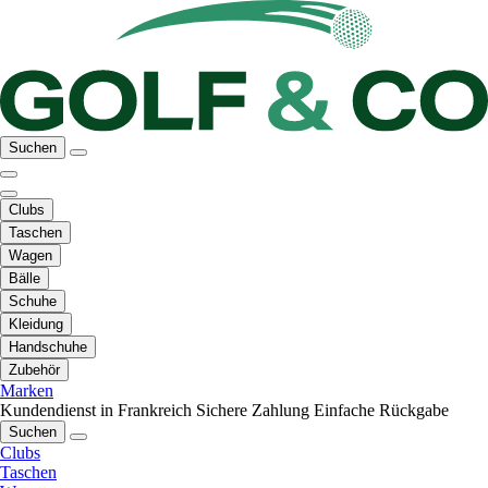
Suchen
Clubs
Taschen
Wagen
Bälle
Schuhe
Kleidung
Handschuhe
Zubehör
Marken
Kundendienst in Frankreich
Sichere Zahlung
Einfache Rückgabe
Suchen
Clubs
Taschen