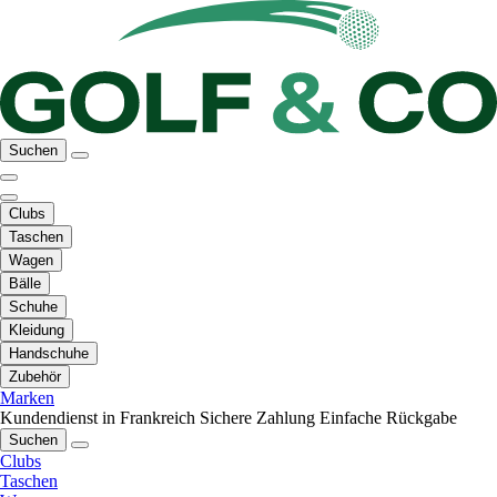
Suchen
Clubs
Taschen
Wagen
Bälle
Schuhe
Kleidung
Handschuhe
Zubehör
Marken
Kundendienst in Frankreich
Sichere Zahlung
Einfache Rückgabe
Suchen
Clubs
Taschen