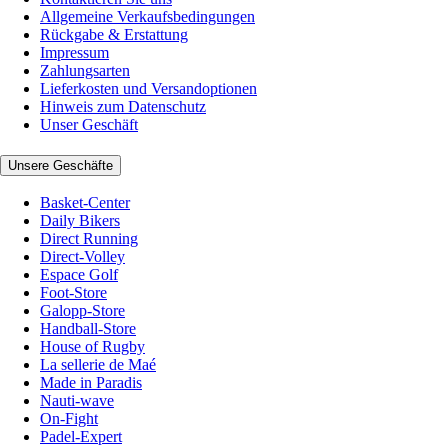
Allgemeine Verkaufsbedingungen
Rückgabe & Erstattung
Impressum
Zahlungsarten
Lieferkosten und Versandoptionen
Hinweis zum Datenschutz
Unser Geschäft
Unsere Geschäfte
Basket-Center
Daily Bikers
Direct Running
Direct-Volley
Espace Golf
Foot-Store
Galopp-Store
Handball-Store
House of Rugby
La sellerie de Maé
Made in Paradis
Nauti-wave
On-Fight
Padel-Expert