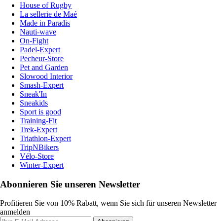
House of Rugby
La sellerie de Maé
Made in Paradis
Nauti-wave
On-Fight
Padel-Expert
Pecheur-Store
Pet and Garden
Slowood Interior
Smash-Expert
Sneak'In
Sneakids
Sport is good
Training-Fit
Trek-Expert
Triathlon-Expert
TripNBikers
Vélo-Store
Winter-Expert
Abonnieren Sie unseren Newsletter
Profitieren Sie von 10% Rabatt, wenn Sie sich für unseren Newsletter
anmelden