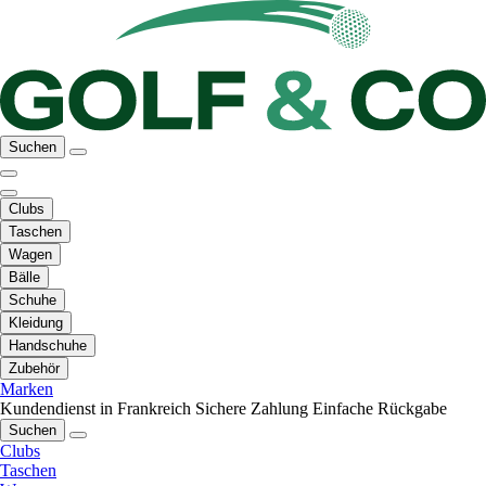
Suchen
Clubs
Taschen
Wagen
Bälle
Schuhe
Kleidung
Handschuhe
Zubehör
Marken
Kundendienst in Frankreich
Sichere Zahlung
Einfache Rückgabe
Suchen
Clubs
Taschen