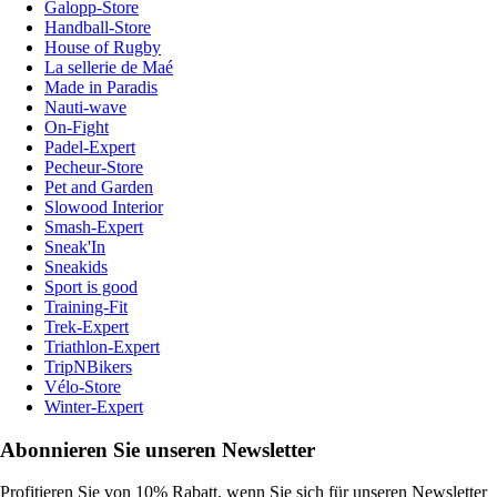
Galopp-Store
Handball-Store
House of Rugby
La sellerie de Maé
Made in Paradis
Nauti-wave
On-Fight
Padel-Expert
Pecheur-Store
Pet and Garden
Slowood Interior
Smash-Expert
Sneak'In
Sneakids
Sport is good
Training-Fit
Trek-Expert
Triathlon-Expert
TripNBikers
Vélo-Store
Winter-Expert
Abonnieren Sie unseren Newsletter
Profitieren Sie von 10% Rabatt, wenn Sie sich für unseren Newsletter