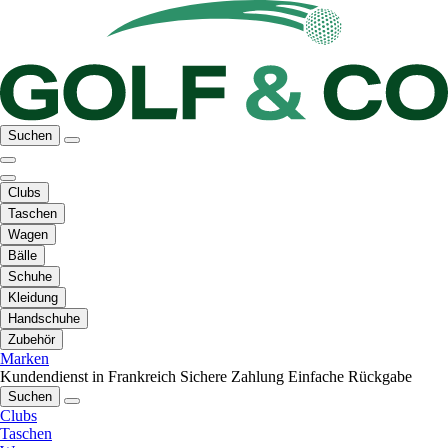
Suchen
Clubs
Taschen
Wagen
Bälle
Schuhe
Kleidung
Handschuhe
Zubehör
Marken
Kundendienst in Frankreich
Sichere Zahlung
Einfache Rückgabe
Suchen
Clubs
Taschen