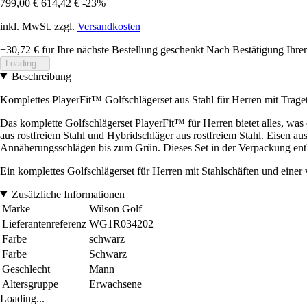
799,00 €
614,42 €
-23%
inkl. MwSt. zzgl.
Versandkosten
+30,72 €
für Ihre nächste Bestellung geschenkt
Nach Bestätigung Ihrer
Loading...
Beschreibung
Komplettes PlayerFit™ Golfschlägerset aus Stahl für Herren mit Trage
Das komplette Golfschlägerset PlayerFit™ für Herren bietet alles, was
aus rostfreiem Stahl und Hybridschläger aus rostfreiem Stahl. Eisen aus
Annäherungsschlägen bis zum Grün. Dieses Set in der Verpackung enthä
Ein komplettes Golfschlägerset für Herren mit Stahlschäften und einer v
Zusätzliche Informationen
Marke
Wilson Golf
Lieferantenreferenz
WG1R034202
Farbe
schwarz
Farbe
Schwarz
Geschlecht
Mann
Altersgruppe
Erwachsene
Loading...