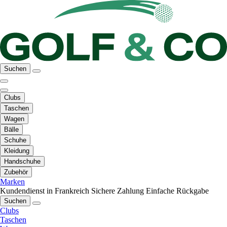
Suchen
Clubs
Taschen
Wagen
Bälle
Schuhe
Kleidung
Handschuhe
Zubehör
Marken
Kundendienst in Frankreich
Sichere Zahlung
Einfache Rückgabe
Suchen
Clubs
Taschen