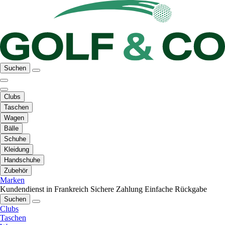
Suchen
Clubs
Taschen
Wagen
Bälle
Schuhe
Kleidung
Handschuhe
Zubehör
Marken
Kundendienst in Frankreich
Sichere Zahlung
Einfache Rückgabe
Suchen
Clubs
Taschen