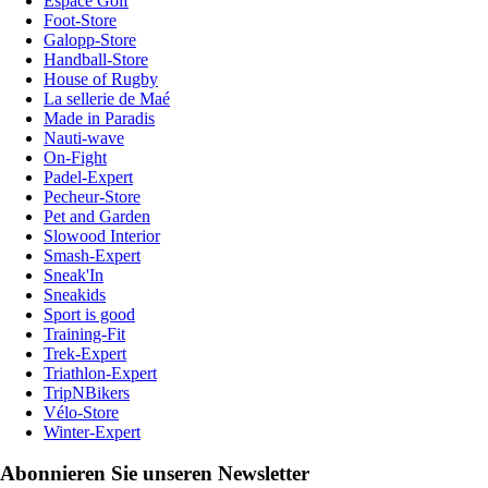
Espace Golf
Foot-Store
Galopp-Store
Handball-Store
House of Rugby
La sellerie de Maé
Made in Paradis
Nauti-wave
On-Fight
Padel-Expert
Pecheur-Store
Pet and Garden
Slowood Interior
Smash-Expert
Sneak'In
Sneakids
Sport is good
Training-Fit
Trek-Expert
Triathlon-Expert
TripNBikers
Vélo-Store
Winter-Expert
Abonnieren Sie unseren Newsletter