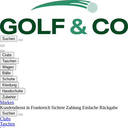
Suchen
Clubs
Taschen
Wagen
Bälle
Schuhe
Kleidung
Handschuhe
Zubehör
Marken
Kundendienst in Frankreich
Sichere Zahlung
Einfache Rückgabe
Suchen
Clubs
Taschen