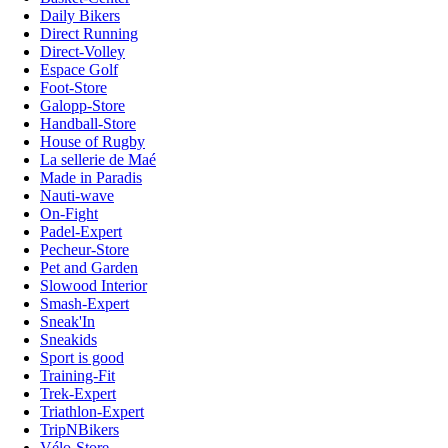
Daily Bikers
Direct Running
Direct-Volley
Espace Golf
Foot-Store
Galopp-Store
Handball-Store
House of Rugby
La sellerie de Maé
Made in Paradis
Nauti-wave
On-Fight
Padel-Expert
Pecheur-Store
Pet and Garden
Slowood Interior
Smash-Expert
Sneak'In
Sneakids
Sport is good
Training-Fit
Trek-Expert
Triathlon-Expert
TripNBikers
Vélo-Store