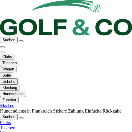
Suchen
Clubs
Taschen
Wagen
Bälle
Schuhe
Kleidung
Handschuhe
Zubehör
Marken
Kundendienst in Frankreich
Sichere Zahlung
Einfache Rückgabe
Suchen
Clubs
Taschen