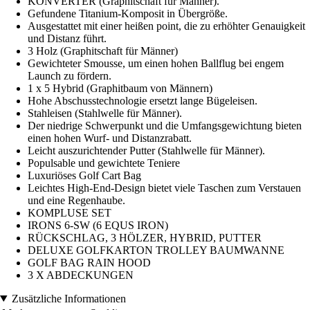
KONVERTER (Graphitschaft für Männer).
Gefundene Titanium-Komposit in Übergröße.
Ausgestattet mit einer heißen point, die zu erhöhter Genauigkeit
und Distanz führt.
3 Holz (Graphitschaft für Männer)
Gewichteter Smousse, um einen hohen Ballflug bei engem
Launch zu fördern.
1 x 5 Hybrid (Graphitbaum von Männern)
Hohe Abschusstechnologie ersetzt lange Bügeleisen.
Stahleisen (Stahlwelle für Männer).
Der niedrige Schwerpunkt und die Umfangsgewichtung bieten
einen hohen Wurf- und Distanzrabatt.
Leicht auszurichtender Putter (Stahlwelle für Männer).
Populsable und gewichtete Teniere
Luxuriöses Golf Cart Bag
Leichtes High-End-Design bietet viele Taschen zum Verstauen
und eine Regenhaube.
KOMPLUSE SET
IRONS 6-SW (6 EQUS IRON)
RÜCKSCHLAG, 3 HÖLZER, HYBRID, PUTTER
DELUXE GOLFKARTON TROLLEY BAUMWANNE
GOLF BAG RAIN HOOD
3 X ABDECKUNGEN
Zusätzliche Informationen