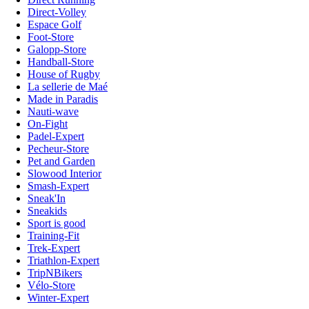
Direct-Volley
Espace Golf
Foot-Store
Galopp-Store
Handball-Store
House of Rugby
La sellerie de Maé
Made in Paradis
Nauti-wave
On-Fight
Padel-Expert
Pecheur-Store
Pet and Garden
Slowood Interior
Smash-Expert
Sneak'In
Sneakids
Sport is good
Training-Fit
Trek-Expert
Triathlon-Expert
TripNBikers
Vélo-Store
Winter-Expert