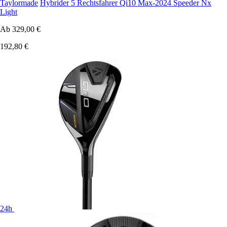
Taylormade
Hybrider 5 Rechtsfahrer Qi10 Max-2024 Speeder Nx
Light
Ab
329,00 €
192,80 €
24h