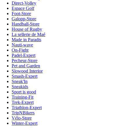
Direct-Volley
Espace Golf
Foot-Store
Galopp-Store
Handball-Store
House of Rugby
La sellerie de Maé
Made in Paradis
Nauti-wave
On-Fight
Padel-Expert
Pecheur-Store
Pet and Garden
Slowood Interior
Smash-Expert
Sneak'In
Sneakids
Sport is good
Training-Fit
Trek-Expert
Triathlon-Expert
TripNBikers
Vélo-Store
Winter-Expert