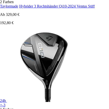
2 Farben
Taylormade
Hybrider 3 Rechtshänder Qi10-2024 Ventus Stiff
Ab
329,00 €
192,80 €
24h
+-3