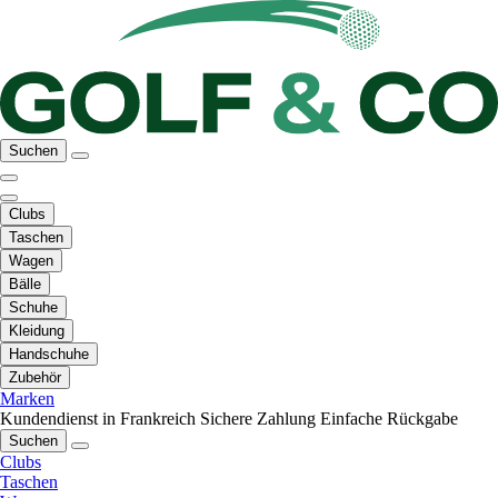
Suchen
Clubs
Taschen
Wagen
Bälle
Schuhe
Kleidung
Handschuhe
Zubehör
Marken
Kundendienst in Frankreich
Sichere Zahlung
Einfache Rückgabe
Suchen
Clubs
Taschen