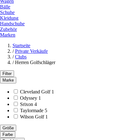
Wagen
Bälle
Schuhe
Kleidung
Handschuhe
Zubehör
Marken
Startseite
/
Private Verkäufe
/
Clubs
/
Herren Golfschläger
Filter
Marke
Cleveland Golf
1
Odyssey
1
Srixon
4
Taylormade
5
Wilson Golf
1
Größe
Farbe