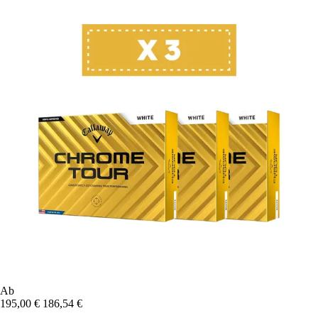
Ab
195,00 €
186,54 €