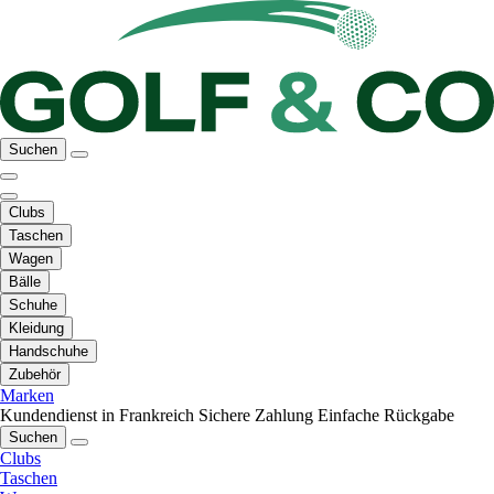
Suchen
Clubs
Taschen
Wagen
Bälle
Schuhe
Kleidung
Handschuhe
Zubehör
Marken
Kundendienst in Frankreich
Sichere Zahlung
Einfache Rückgabe
Suchen
Clubs
Taschen