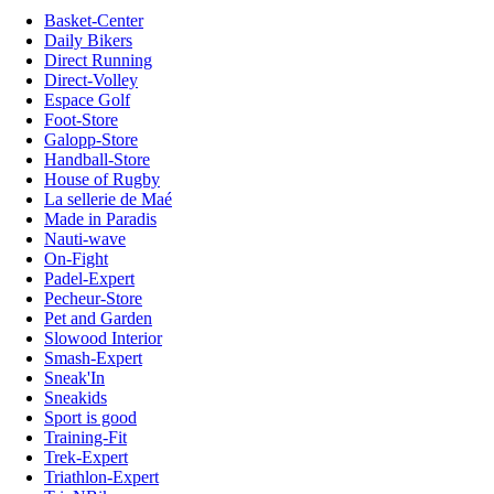
Basket-Center
Daily Bikers
Direct Running
Direct-Volley
Espace Golf
Foot-Store
Galopp-Store
Handball-Store
House of Rugby
La sellerie de Maé
Made in Paradis
Nauti-wave
On-Fight
Padel-Expert
Pecheur-Store
Pet and Garden
Slowood Interior
Smash-Expert
Sneak'In
Sneakids
Sport is good
Training-Fit
Trek-Expert
Triathlon-Expert