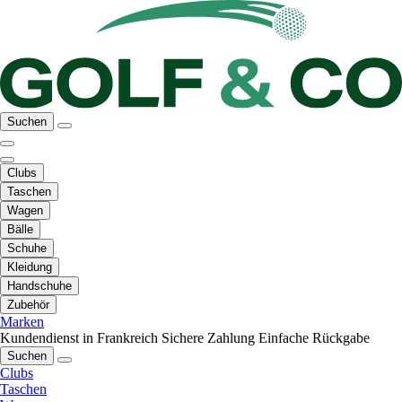
Suchen
Clubs
Taschen
Wagen
Bälle
Schuhe
Kleidung
Handschuhe
Zubehör
Marken
Kundendienst in Frankreich
Sichere Zahlung
Einfache Rückgabe
Suchen
Clubs
Taschen