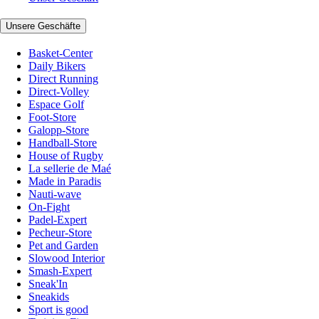
Unsere Geschäfte
Basket-Center
Daily Bikers
Direct Running
Direct-Volley
Espace Golf
Foot-Store
Galopp-Store
Handball-Store
House of Rugby
La sellerie de Maé
Made in Paradis
Nauti-wave
On-Fight
Padel-Expert
Pecheur-Store
Pet and Garden
Slowood Interior
Smash-Expert
Sneak'In
Sneakids
Sport is good