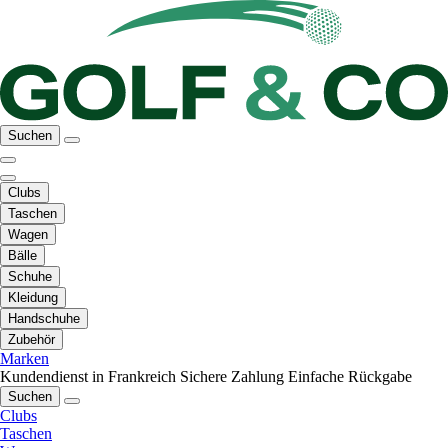
Suchen
Clubs
Taschen
Wagen
Bälle
Schuhe
Kleidung
Handschuhe
Zubehör
Marken
Kundendienst in Frankreich
Sichere Zahlung
Einfache Rückgabe
Suchen
Clubs
Taschen