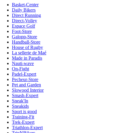
Basket-Center
Daily Bikers
Direct Running
Direct-Volley
Espace Golf
Foot-Store
Galopp-Store
Handball-Store
House of Rugby
La sellerie de Maé
Made in Paradis
Nauti-wave
On-Fight
Padel-Expert
Pecheur-Store
Pet and Garden
Slowood Interior
Smash-Expert
Sneak'In
Sneakids
Sport is good
Training-Fit
Trek-Expert
Triathlon-Expert
TripNBikers